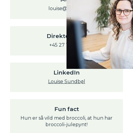
louise@sjeni.dk
Direkte tlf. nr
+45 27 14 18 94
LinkedIn
Louise Sundbøl
Fun fact
Hun er så vild med broccoli, at hun har
broccoli-julepynt!