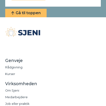
Gå til toppen
Vi fokuserer på proces, værdi og mening. Vi gør
arbejdet håndgribeligt, mens vi har øje for de
mennesker, det involverer.
Genveje
Rådgivning
Kurser
Virksomheden
Om Sjeni
Medarbejdere
Job eller praktik