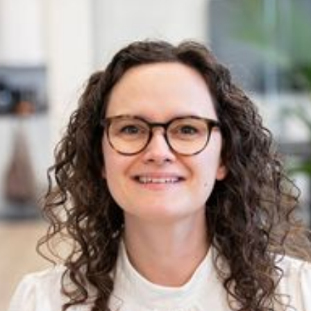
Faglige kompetencer
Certificeret Lead Auditor på ISO 27001
Praktisk erfaring fra krydsfeltet mellem jura,
it og mennesker, herunder kommunikation,
sagsbehandling og it-support
Praktisk erfaring med informationssikkerhed i
en kommune, herunder med
riskmanagement, awareness og compliance
Kontorassistent fra Finansministeriet