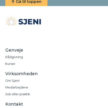
Gå til toppen
Vi fokuserer på proces, værdi og mening. Vi gør
arbejdet håndgribeligt, mens vi har øje for de
mennesker, det involverer.
Genveje
Rådgivning
Kurser
Virksomheden
Om Sjeni
Medarbejdere
Job eller praktik
Kontakt