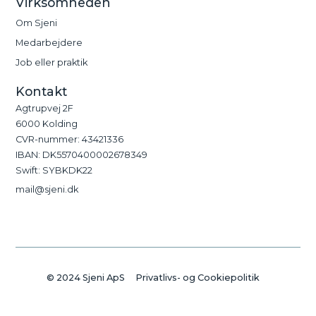
Virksomheden
Om Sjeni
Medarbejdere
Job eller praktik
Kontakt
Agtrupvej 2F
6000 Kolding
CVR-nummer: 43421336
IBAN: DK5570400002678349
Swift: SYBKDK22
mail@sjeni.dk
© 2024 Sjeni ApS
Privatlivs- og Cookiepolitik