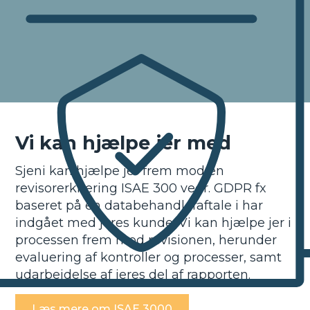
Vi kan hjælpe jer med
Sjeni kan hjælpe jer frem mod en
revisorerklæring ISAE 300 vedr. GDPR fx
baseret på en databehandleraftale i har
indgået med jeres kunde. Vi kan hjælpe jer i
processen frem mod revisionen, herunder
evaluering af kontroller og processer, samt
udarbejdelse af jeres del af rapporten.
Læs mere om
ISAE 3000