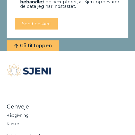
behandlet
og accepterer, at Sjeni opbevarer
de data jeg har indstastet.
Gå til toppen
Vi fokuserer på proces, værdi og mening. Vi gør
arbejdet håndgribeligt, mens vi har øje for de
mennesker, det involverer.
Genveje
Rådgivning
Kurser