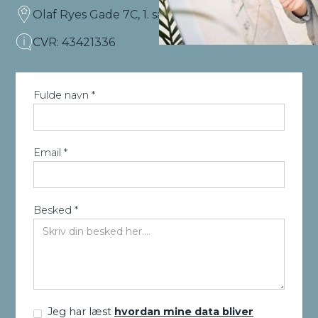
Olaf Ryes Gade 7C, 1. sal, 6000 Kolding
CVR: 43421336
Fulde navn *
Email *
Besked *
Jeg har læst
hvordan mine data bliver